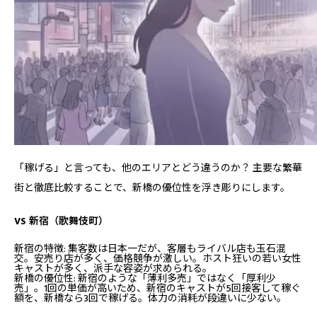
「稼げる」と言っても、他のエリアとどう違うのか？ 主要な繁華
街と徹底比較することで、新橋の優位性を浮き彫りにします。
VS 新宿（歌舞伎町）
新宿の特徴: 集客数は日本一だが、客層もライバル店も玉石混
交。安売り店が多く、価格競争が激しい。ホスト狂いの若い女性
キャストが多く、派手な容姿が求められる。
新橋の優位性: 新宿のような「薄利多売」ではなく「厚利少
売」。1回の単価が高いため、新宿のキャストが5回接客して稼ぐ
額を、新橋なら3回で稼げる。体力の消耗が段違いに少ない。