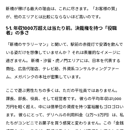
新橋が稼げる最大の理由は、これに尽きます。
「お客様の質」
が、他のエリアとは比較にならないほど高い
のです。
1-1. 年収1000万超えは当たり前。決裁権を持つ「役職
者」の多さ
「新橋のサラリーマン」と聞いて、駅前の赤提灯で安酒を飲んで
いる姿だけを想像していませんか？ それは表層的なイメージに
過ぎません。 新橋・汐留・虎ノ門エリアには、日本を代表する
商社、広告代理店、テレビ局、外資系コンサルティングファー
ム、メガバンクの本社が密集しています。
ここで遊ぶ男性たちの多くは、ただの平社員ではありません。
課長、部長、役員、そして経営者です。
彼らの平均年収は1,000
万円を軽く超え、中には億単位の資産を持つ富裕層もゴロゴロい
ます。 彼らにとって、デリヘルの利用料金（2万〜3万円）は、私
たちがコンビニでお菓子を買う感覚と変わりません。この「金銭