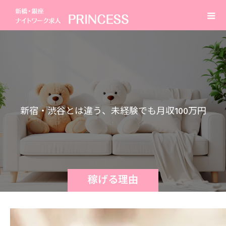
新
宿
・
渋
谷
と
は
違
う
、
未
経
験
で
も
月
収
1
0
0
万
円
を
安
定
し
て
狙
え
る
新
橋
エ
リ
稼げる理由