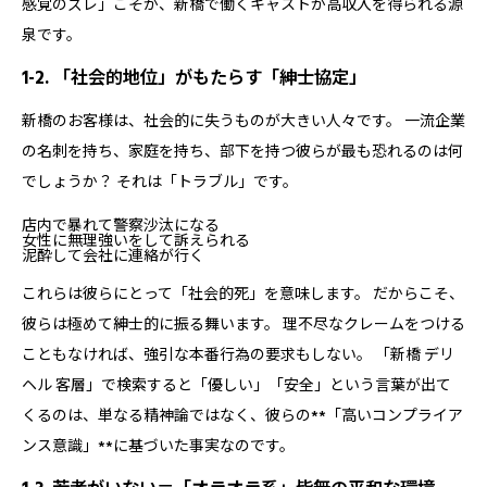
感覚のズレ」こそが、新橋で働くキャストが高収入を得られる源
泉です。
1-2. 「社会的地位」がもたらす「紳士協定」
新橋のお客様は、社会的に失うものが大きい人々です。 一流企業
の名刺を持ち、家庭を持ち、部下を持つ彼らが最も恐れるのは何
でしょうか？ それは「トラブル」です。
店内で暴れて警察沙汰になる
女性に無理強いをして訴えられる
泥酔して会社に連絡が行く
これらは彼らにとって「社会的死」を意味します。 だからこそ、
彼らは極めて紳士的に振る舞います。
理不尽なクレームをつける
こともなければ、強引な本番行為の要求もしない。 「新橋 デリ
ヘル 客層」で検索すると「優しい」「安全」という言葉が出て
くるのは、単なる精神論ではなく、彼らの**「高いコンプライア
ンス意識」**に基づいた事実なのです。