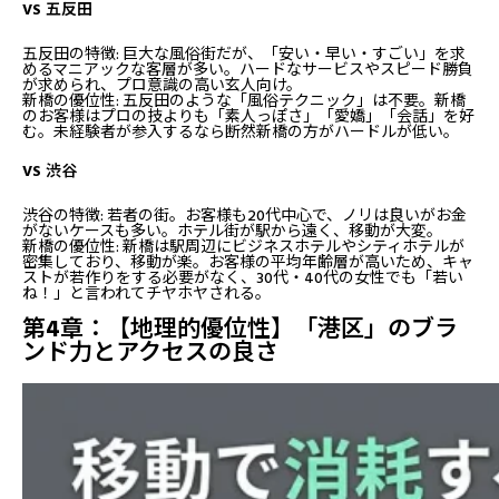
VS 五反田
五反田の特徴: 巨大な風俗街だが、「安い・早い・すごい」を求
めるマニアックな客層が多い。ハードなサービスやスピード勝負
が求められ、プロ意識の高い玄人向け。
新橋の優位性: 五反田のような「風俗テクニック」は不要。新橋
のお客様はプロの技よりも「素人っぽさ」「愛嬌」「会話」を好
む。未経験者が参入するなら断然新橋の方がハードルが低い。
VS 渋谷
渋谷の特徴: 若者の街。お客様も20代中心で、ノリは良いがお金
がないケースも多い。ホテル街が駅から遠く、移動が大変。
新橋の優位性: 新橋は駅周辺にビジネスホテルやシティホテルが
密集しており、移動が楽。お客様の平均年齢層が高いため、キャ
ストが若作りをする必要がなく、30代・40代の女性でも「若い
ね！」と言われてチヤホヤされる。
第4章：【地理的優位性】「港区」のブラ
ンド力とアクセスの良さ