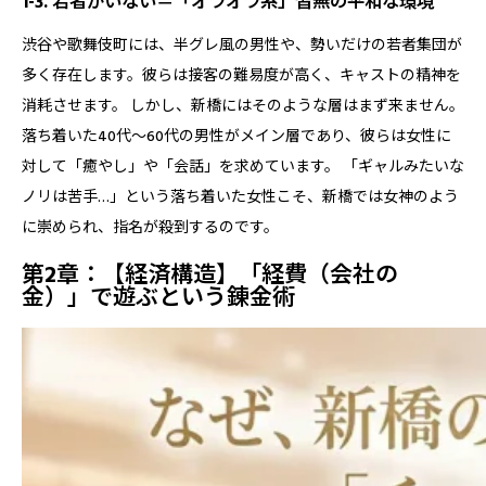
1-3. 若者がいない＝「オラオラ系」皆無の平和な環境
渋谷や歌舞伎町には、半グレ風の男性や、勢いだけの若者集団が
多く存在します。彼らは接客の難易度が高く、キャストの精神を
消耗させます。 しかし、新橋にはそのような層はまず来ません。
落ち着いた40代〜60代の男性がメイン層であり、彼らは女性に
対して「癒やし」や「会話」を求めています。 「ギャルみたいな
ノリは苦手…」という落ち着いた女性こそ、新橋では女神のよう
に崇められ、指名が殺到するのです。
第2章：【経済構造】「経費（会社の
金）」で遊ぶという錬金術